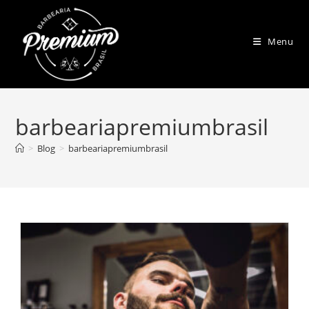
Menu
barbeariapremiumbrasil
>
Blog
>
barbeariapremiumbrasil