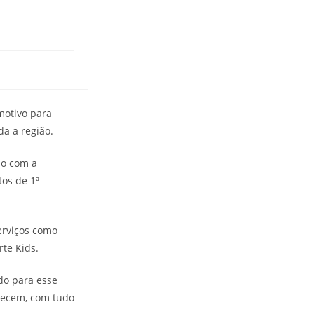
motivo para
a a região.
do com a
os de 1ª
erviços como
te Kids.
do para esse
recem, com tudo