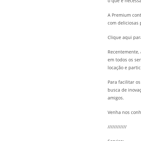
o que é necessá
A Premium cont
com deliciosas 
Clique aqui pa
Recentemente, a
em todos os ser
locação e parti
Para facilitar 
busca de inovaç
amigos.
Venha nos conh
////////////